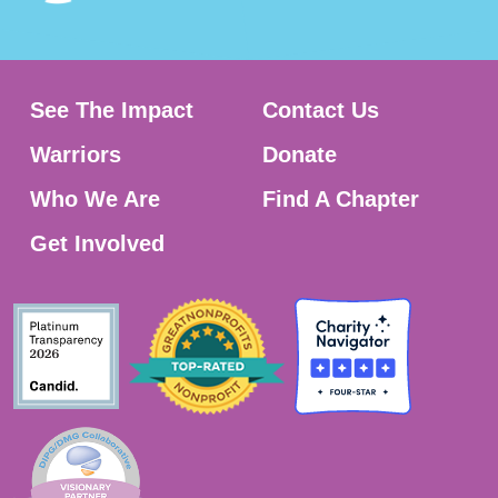
See The Impact
Contact Us
Warriors
Donate
Who We Are
Find A Chapter
Get Involved