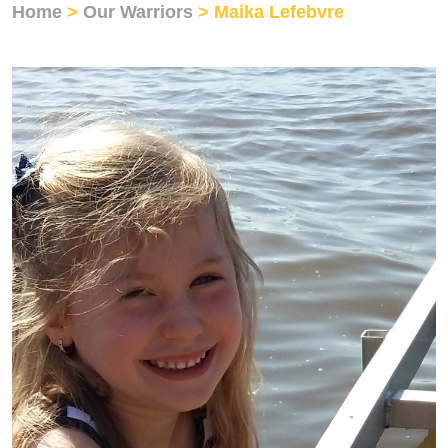
Home
>
Our Warriors
> Maika Lefebvre